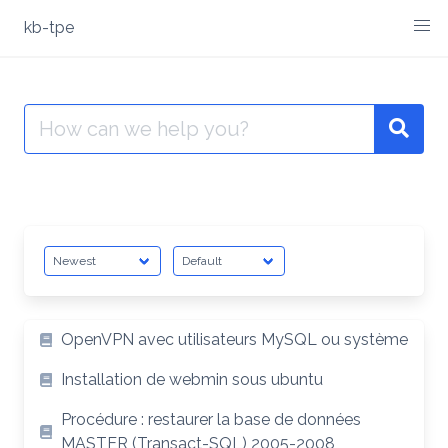
Skip
kb-
kb-tpe
to
tpe
content
Search
for:
Sear
Article
OpenVPN avec utilisateurs MySQL ou système
List
Installation de webmin sous ubuntu
Procédure : restaurer la base de données
MASTER (Transact-SQL) 2005-2008