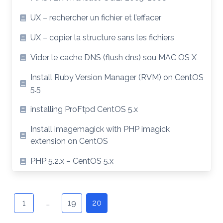
UX – rechercher un fichier et l’effacer
UX – copier la structure sans les fichiers
Vider le cache DNS (flush dns) sou MAC OS X
Install Ruby Version Manager (RVM) on CentOS
5.5
installing ProFtpd CentOS 5.x
Install imagemagick with PHP imagick
extension on CentOS
PHP 5.2.x – CentOS 5.x
Posts
navigation
1
…
19
20