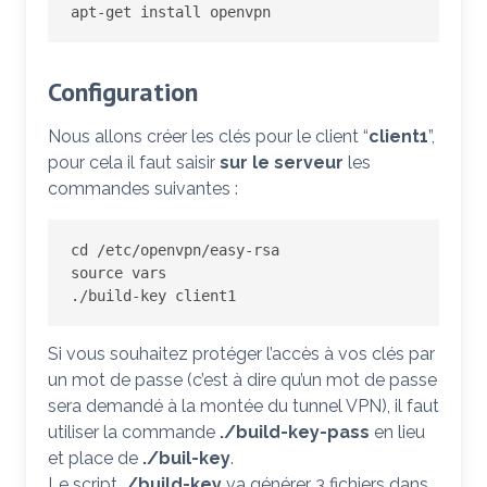
apt-get install openvpn
Configuration
Nous allons créer les clés pour le client “
client1
”,
pour cela il faut saisir
sur le serveur
les
commandes suivantes :
cd /etc/openvpn/easy-rsa

source vars

./build-key client1
Si vous souhaitez protéger l’accès à vos clés par
un mot de passe (c’est à dire qu’un mot de passe
sera demandé à la montée du tunnel VPN), il faut
utiliser la commande
./build-key-pass
en lieu
et place de
./buil-key
.
Le script
./build-key
va générer 3 fichiers dans