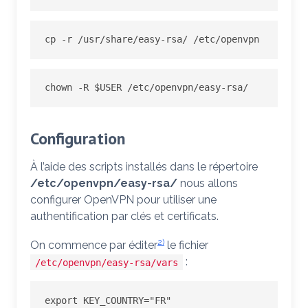
cp -r /usr/share/easy-rsa/ /etc/openvpn
chown -R $USER /etc/openvpn/easy-rsa/
Configuration
À l’aide des scripts installés dans le répertoire
/etc/openvpn/easy-rsa/
nous allons
configurer OpenVPN pour utiliser une
authentification par clés et certificats.
2)
On commence par éditer
le fichier
:
/etc/openvpn/easy-rsa/vars
export
KEY_COUNTRY
=
"FR"