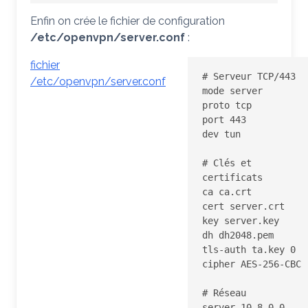
Enfin on crée le fichier de configuration
/etc/openvpn/server.conf
:
fichier
# Serveur TCP/443

/etc/openvpn/server.conf
mode server

proto tcp

port 443

dev tun

# Clés et 
certificats

ca ca.crt

cert server.crt

key server.key

dh dh2048.pem

tls-auth ta.key 0

cipher AES-256-CBC

# Réseau

server 10.8.0.0 