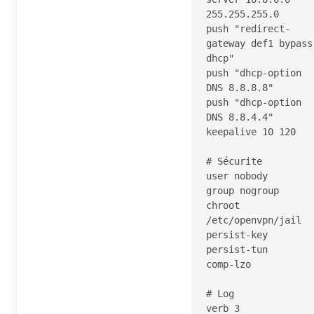
255.255.255.0

push "redirect-
gateway def1 bypass
dhcp"

push "dhcp-option 
DNS 8.8.8.8"

push "dhcp-option 
DNS 8.8.4.4"

keepalive 10 120

# Sécurite

user nobody

group nogroup

chroot 
/etc/openvpn/jail

persist-key

persist-tun

comp-lzo

# Log

verb 3
