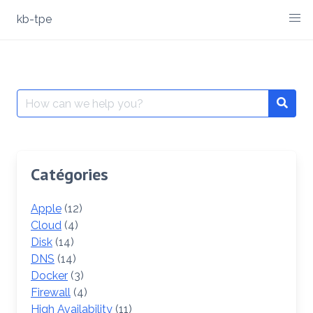
Skip
kb-tpe
to
content
Search
Searc
for:
Catégories
Apple
(12)
Cloud
(4)
Disk
(14)
DNS
(14)
Docker
(3)
Firewall
(4)
High Availability
(11)