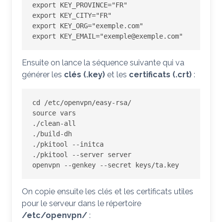
export
KEY_PROVINCE
=
"FR"
export
KEY_CITY
=
"FR"
export
KEY_ORG
=
"exemple.com"
export
KEY_EMAIL
=
"exemple@exemple.com"
Ensuite on lance la séquence suivante qui va
générer les
clés (.key)
et les
certificats (.crt)
:
cd /etc/openvpn/easy-rsa/

source vars

./clean-all

./build-dh

./pkitool --initca

./pkitool --server server

openvpn --genkey --secret keys/ta.key
On copie ensuite les clés et les certificats utiles
pour le serveur dans le répertoire
/etc/openvpn/
: