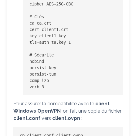
cipher AES-256-CBC

# Clés

ca ca.crt

cert client1.crt

key client1.key

tls-auth ta.key 1

# Sécurite

nobind

persist-key

persist-tun

comp-lzo

verb 3
Pour assurer la compatibilité avec le
client
Windows OpenVPN
, on fait une copie du fichier
client.conf
vers
client.ovpn
:
cp client.conf client.ovpn