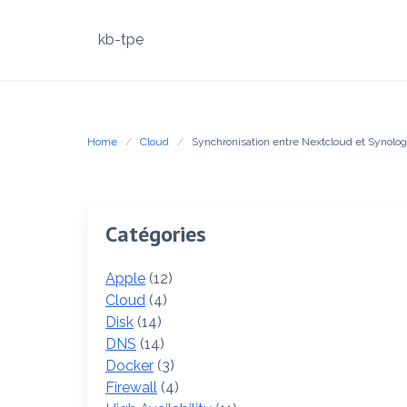
Skip
to
kb-tpe
content
Home
Cloud
Synchronisation entre Nextcloud et Synolo
Catégories
Apple
(12)
Cloud
(4)
Disk
(14)
DNS
(14)
Docker
(3)
Firewall
(4)