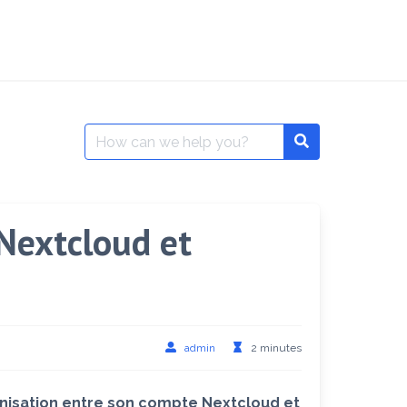
Search
Search
for:
Nextcloud et
admin
2 minutes
onisation entre son compte Nextcloud et